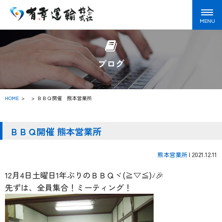
ブログ
HOME
>
ＢＢＱ開催 熊本営業所
ＢＢＱ開催 熊本営業所
熊本営業所
|
2021.12.11
12月4日土曜日1年ぶりのＢＢＱヾ(≧▽≦)ﾉ🎉
先ずは、全員集合！ミーティング！