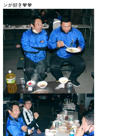
ンが好き💖💖