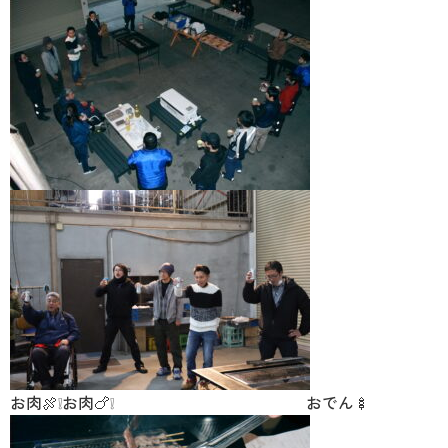
お肉🍖❕お肉🍗❕ おでん🍢