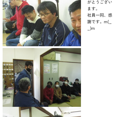
がとうござい
ます。
社員一同、感
謝です。m(_
_)m