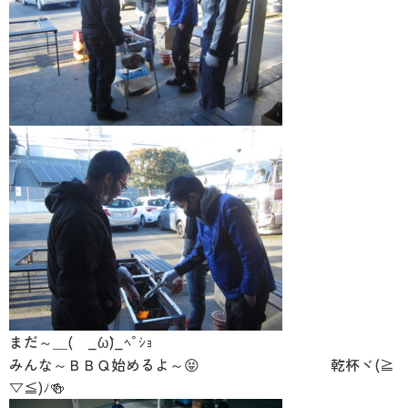
まだ～＿( _´ω`)_ﾍﾟｼｮ
みんな～ＢＢＱ始めるよ～😝 乾杯ヾ(≧
▽≦)ﾉ🍻