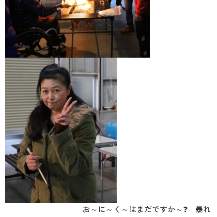
お～に～く～はまだですか～❓ 暴れ