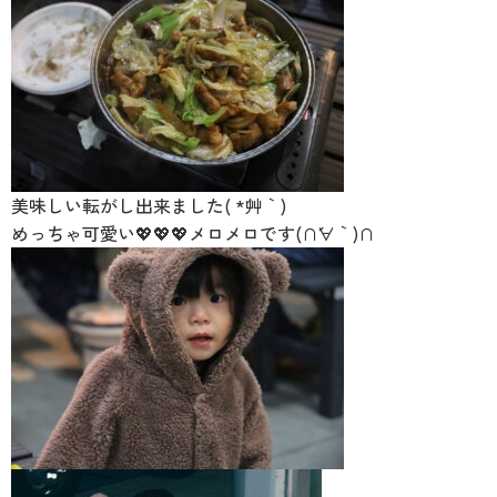
美味しい転がし出来ました( *´艸｀)
めっちゃ可愛い💖💖💖メロメロです(∩´∀｀)∩