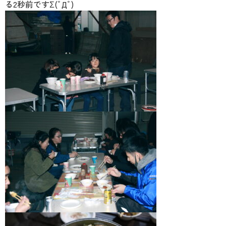
る2秒前ですΣ(ﾟДﾟ)