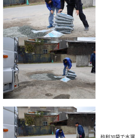
砂利30袋で水溜