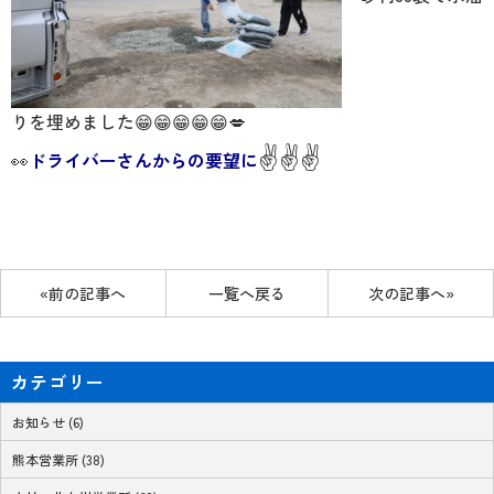
りを埋めました😁😁😁😁😁💋
✌✌✌
👀
ドライバーさんからの要望に
«前の記事へ
一覧へ戻る
次の記事へ»
カテゴリー
お知らせ (6)
熊本営業所 (38)