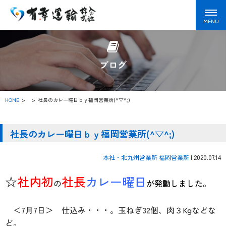
ブログ
HOME
>
社長のカレー曜日ｂｙ福岡営業所(^▽^;)
社長のカレー曜日ｂｙ福岡営業所(^▽^;)
本社・北九州営業所
福岡営業所
|
2020.07.14
☆
社内初
社長
カレー曜日
の
が発動しました。
＜7月7日＞ 仕込み・・・。玉ねぎ32個、肉３Kgなどな
ど。